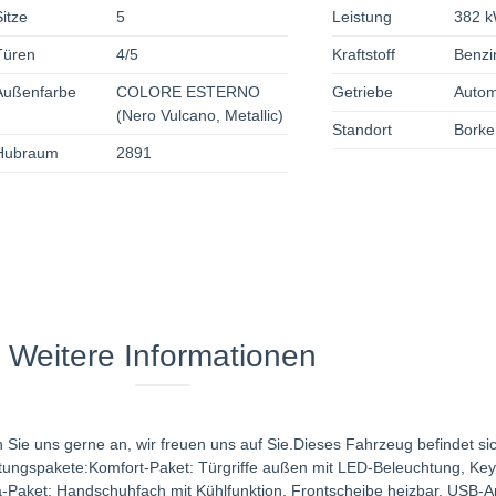
Sitze
5
Leistung
382 k
Türen
4/5
Kraftstoff
Benzi
Außenfarbe
COLORE ESTERNO
Getriebe
Autom
(Nero Vulcano, Metallic)
Standort
Borke
Hubraum
2891
Weitere Informationen
n Sie uns gerne an, wir freuen uns auf Sie.Dieses Fahrzeug befindet s
ttungspakete:Komfort-Paket: Türgriffe außen mit LED-Beleuchtung, Key
a-Paket: Handschuhfach mit Kühlfunktion, Frontscheibe heizbar, USB-