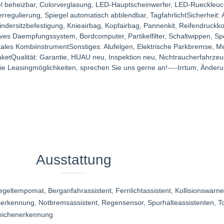
 beheizbar, Colorverglasung, LED-Hauptscheinwerfer, LED-Rueckleuch
regulierung, Spiegel automatisch abblendbar, TagfahrlichtSicherheit: 
indersitzbefestigung, Knieairbag, Kopfairbag, Pannenkit, Reifendruckkon
ves Daempfungssystem, Bordcomputer, Partikelfilter, Schaltwippen, Sper
tales KombiinstrumentSonstiges: Alufelgen, Elektrische Parkbremse, Me
aketQualität: Garantie, HUAU neu, Inspektion neu, Nichtraucherfahrzeu
ie Leasingmöglichkeiten, sprechen Sie uns gerne an!----Irrtum, Ände
Ausstattung
egeltempomat
, Berganfahrassistent
, Fernlichtassistent
, Kollisionswarne
serkennung
, Notbremsassistent
, Regensensor
, Spurhalteassistenten
, T
eichenerkennung