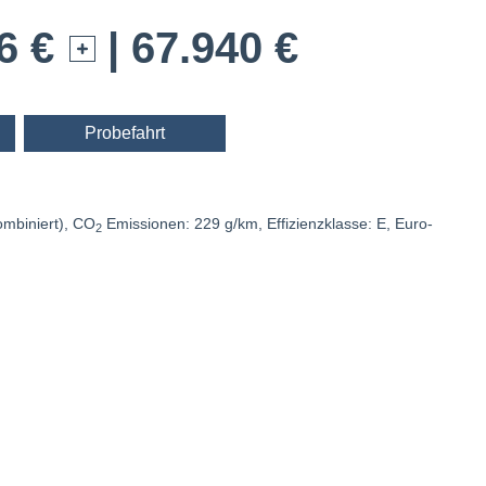
6 €
| 67.940 €
Probefahrt
kombiniert), CO
Emissionen: 229 g/km, Effizienzklasse: E, Euro-
2