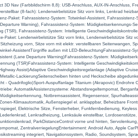
 3D Nav (Farbbildschirm 8,8): USB-Anschluss, AUX-IN-Anschluss, Fre
verstellbar (8-fach): Lendenwirbelstütze Sitz vorn links, Lenkrad heizbar
tenz-Paket: Fahrassistenz-System: Totwinkel-Assistent, Fahrassistenz-
 Departure Warning), Fahrassistenz-System: Müdigkeitserkennungs-Se
(TSR), Fahrassistenz-System: Intelligente Geschwindigkeitskontrolle 
-Paket: Lendenwirbelstütze Sitz vorn links, Lendenwirbelstütze Sitz vor
, Sitzheizung vorn, Sitze vorn mit elektr. verstellbaren Seitenwangen, Sp
inkel-AssistentTürgriffe außen mit LED-BeleuchtungFahrassistenz-Sy
ssistent (Lane Departure Warning)Fahrassistenz-System: Müdigkeitse
nnung (TSR)Fahrassistenz-System: Intelligente Geschwindigkeitskont
Highway Assist)Adaptive Geschwindigkeitsregelanlage (Adaptive Cruise
t)Metallic-LackierungSeitenscheiben hinten und Heckscheibe abgedunke
acht - Quadrifoglio)Sport-Auspuffanlage Titanium (Akrapovic) Endrohre
triebe: AutomatikAssistenzsysteme: Abstandsregeltempomat, Berganfah
r, Müdigkeitserkennung, Notbremsassistent, Regensensor, Spurhalteassis
onen-Klimaautomatik, Außenspiegel el. anklappbar, Beheizbare Fronts
enspiegel, Elektrische Sitze, Fensterheber, Funkfernbedienung, Keyless
Lederlenkrad, Lenkradheizung, Lenksäule einstellbar, Lordosenstütze,
unktionslenkrad, ParkDistanceControl vorne und hinten, Servolenkung,
 Tempomat, ZentralverriegelungEntertainment: Android Auto, Apple CarP
ikstreaming integriert, Navigationssystem, Radio, Soundsystem, Spra