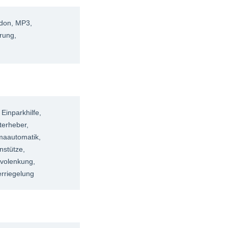
rdon
, MP3
,
erung
,
, Einparkhilfe
,
terheber
,
imaautomatik
,
nstütze
,
rvolenkung
,
erriegelung