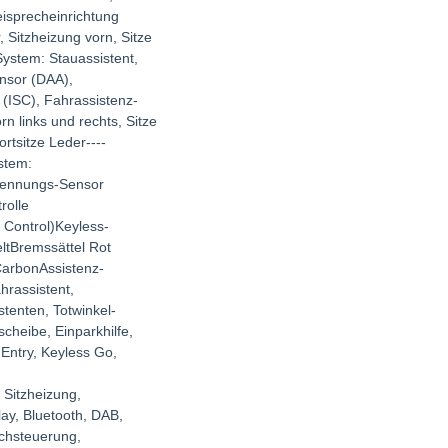
isprecheinrichtung
, Sitzheizung vorn, Sitze
System: Stauassistent,
nsor (DAA),
(ISC), Fahrassistenz-
n links und rechts, Sitze
ortsitze Leder----
stem:
rkennungs-Sensor
rolle
 Control)Keyless-
ltBremssättel Rot
 CarbonAssistenz-
rassistent,
tenten, Totwinkel-
cheibe, Einparkhilfe,
 Entry, Keyless Go,
 Sitzheizung,
lay, Bluetooth, DAB,
chsteuerung,