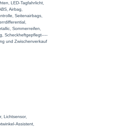
ten, LED-Tagfahrlicht,
ABS, Airbag,
trolle, Seitenairbags,
rdifferential,
tallic, Sommerreifen,
g, Scheckheftgepflegt----
rung und Zwischenverkauf
r
, Lichtsensor
,
otwinkel-Assistent
,