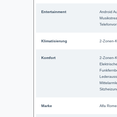
Entertainment
Android A
Musikstrea
Telefonvor
Klimatisierung
2-Zonen-K
Komfort
2-Zonen-K
Elektrisch
Funkfernb
Lederauss
Mittelarm
Sitzheizun
Marke
Alfa Rome