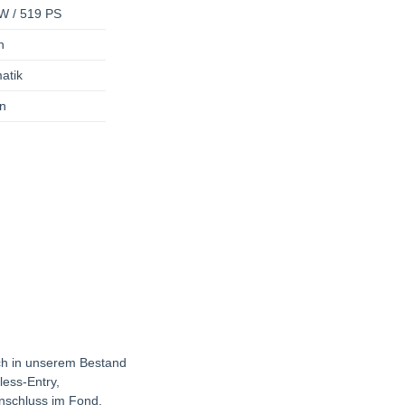
W / 519 PS
n
atik
n
ich in unserem Bestand
less-Entry,
Anschluss im Fond,