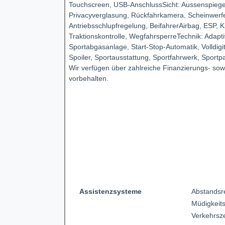
Touchscreen, USB-AnschlussSicht: Aussenspiegel
Privacyverglasung, Rückfahrkamera, Scheinwerfer
Antriebsschlupfregelung, BeifahrerAirbag, ESP, K
Traktionskontrolle, WegfahrsperreTechnik: Adapti
Sportabgasanlage, Start-Stop-Automatik, Volldigi
Spoiler, Sportausstattung, Sportfahrwerk, Sportp
Wir verfügen über zahlreiche Finanzierungs- sow
vorbehalten.
Assistenzsysteme
Abstandsr
Müdigkeit
Verkehrsz