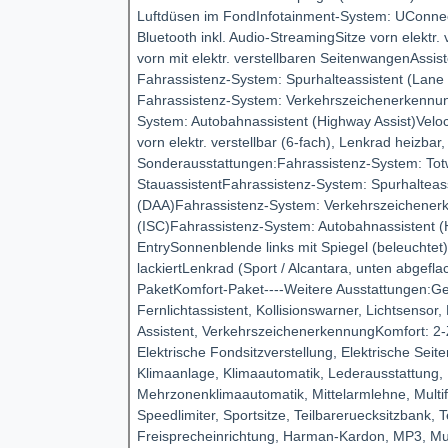
Luftdüsen im FondInfotainment-System: UConnect
Bluetooth inkl. Audio-StreamingSitze vorn elektr. 
vorn mit elektr. verstellbaren SeitenwangenAssis
Fahrassistenz-System: Spurhalteassistent (Lane
Fahrassistenz-System: Verkehrszeichenerkennung 
System: Autobahnassistent (Highway Assist)Veloce
vorn elektr. verstellbar (6-fach), Lenkrad heizbar
Sonderausstattungen:Fahrassistenz-System: Totw
StauassistentFahrassistenz-System: Spurhaltea
(DAA)Fahrassistenz-System: Verkehrszeichenerke
(ISC)Fahrassistenz-System: Autobahnassistent (
EntrySonnenblende links mit Spiegel (beleuchte
lackiertLenkrad (Sport / Alcantara, unten abgefl
PaketKomfort-Paket----Weitere Ausstattungen:Ge
Fernlichtassistent, Kollisionswarner, Lichtsenso
Assistent, VerkehrszeichenerkennungKomfort: 2-Z
Elektrische Fondsitzverstellung, Elektrische Seit
Klimaanlage, Klimaautomatik, Lederausstattung, 
Mehrzonenklimaautomatik, Mittelarmlehne, Multif
Speedlimiter, Sportsitze, Teilbareruecksitzbank,
Freisprecheinrichtung, Harman-Kardon, MP3, Mus