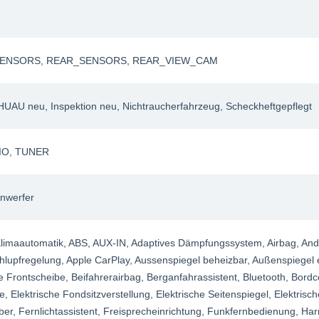
SENSORS
, REAR_SENSORS
, REAR_VIEW_CAM
 HUAU neu
, Inspektion neu
, Nichtraucherfahrzeug
, Scheckheftgepflegt
IO
, TUNER
nwerfer
limaautomatik
, ABS
, AUX-IN
, Adaptives Dämpfungssystem
, Airbag
, And
hlupfregelung
, Apple CarPlay
, Aussenspiegel beheizbar
, Außenspiegel 
e Frontscheibe
, Beifahrerairbag
, Berganfahrassistent
, Bluetooth
, Bord
fe
, Elektrische Fondsitzverstellung
, Elektrische Seitenspiegel
, Elektrisch
ber
, Fernlichtassistent
, Freisprecheinrichtung
, Funkfernbedienung
, Ha