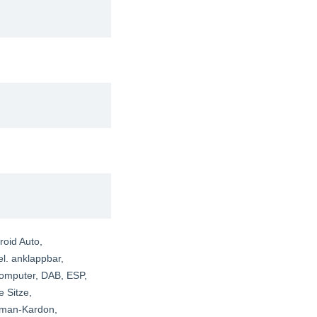
roid Auto
,
el. anklappbar
,
computer
, DAB
, ESP
,
e Sitze
,
rman-Kardon
,