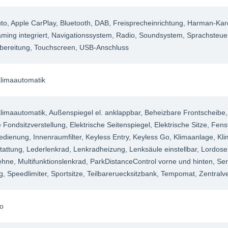
uto
, Apple CarPlay
, Bluetooth
, DAB
, Freisprecheinrichtung
, Harman-Ka
ming integriert
, Navigationssystem
, Radio
, Soundsystem
, Sprachsteu
bereitung
, Touchscreen
, USB-Anschluss
limaautomatik
limaautomatik
, Außenspiegel el. anklappbar
, Beheizbare Frontscheibe
e Fondsitzverstellung
, Elektrische Seitenspiegel
, Elektrische Sitze
, Fens
edienung
, Innenraumfilter
, Keyless Entry
, Keyless Go
, Klimaanlage
, Kl
tattung
, Lederlenkrad
, Lenkradheizung
, Lenksäule einstellbar
, Lordose
lehne
, Multifunktionslenkrad
, ParkDistanceControl vorne und hinten
, Se
g
, Speedlimiter
, Sportsitze
, Teilbareruecksitzbank
, Tempomat
, Zentralv
o