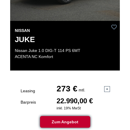
NISSAN
JUKE
Nissan Juke 1.0 DIG-T 114 PS 6MT
ACENTA NC Komfort
273 €
mtl.
Leasing
22.990,00 €
Barpreis
inkl. 19% MwSt
Zum Angebot