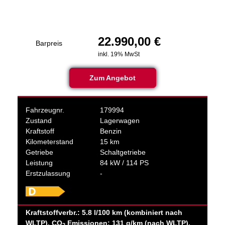
22.990,00 €
Barpreis
inkl. 19% MwSt
Zum Angebot
Fahrzeugnr.
179994
Zustand
Lagerwagen
Kraftstoff
Benzin
Kilometerstand
15 km
Getriebe
Schaltgetriebe
Leistung
84 kW / 114 PS
Erstzulassung
-
Kraftstoffverbr.: 5.8 l/100 km (kombiniert nach
WLTP), CO
Emissionen: 131 g/km (nach WLTP),
2