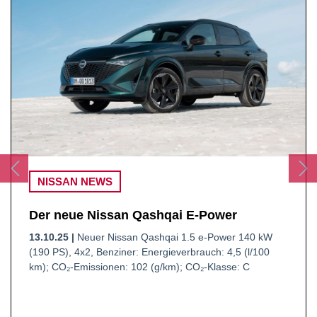
NISSAN NEWS
Der neue Nissan LEAF: Die Zukunft im
Visier
10.07.25 |
Nissan Leaf, 75-kWh-Batterie, 160 kW (217
PS), Elektrisch: Energieverbrauch: 13,8-14,7 (kWh/100
km); CO₂-Emissionen: 0 (g/km); CO₂-Klasse: A.*