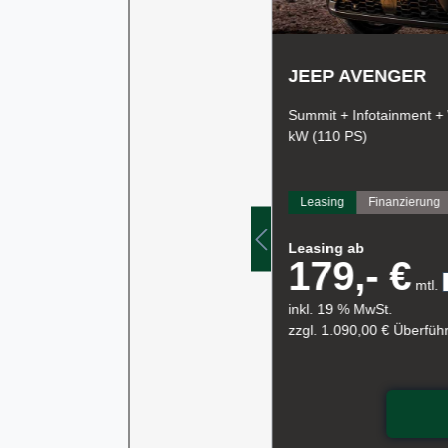
KTRO
JEEP AVENGER
W (213 PS)
Summit + Infotainment +
kW (110 PS)
rpreis
Leasing
Finanzierung
Leasing ab
179,- €
mtl.
inkl. 19 % MwSt.
skosten
zzgl. 1.090,00 € Überfü
 Angebot