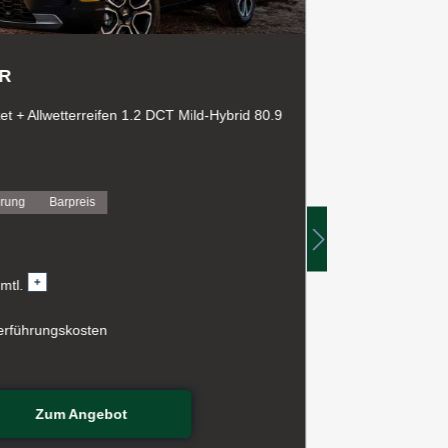
R
JEEP AVE
et + Allwetterreifen 1.2 DCT Mild-Hybrid 80.9
Black Edition 
1.2 DCT Mild-
erung
Barpreis
Leasing
Fi
Leasing ab
179,-
mtl.
inkl. 19 % MwS
berführungskosten
zzgl. 1.090,00
Zum Angebot