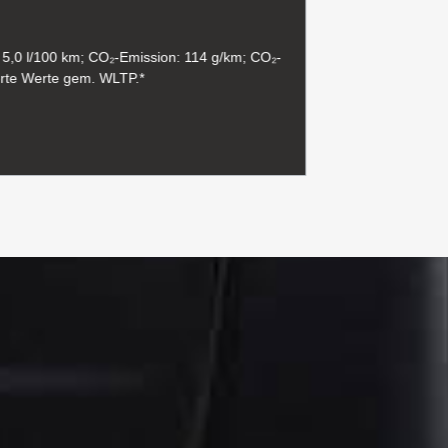
: 5,0 l/100 km; CO₂-Emission: 114 g/km; CO₂-
Kraftstoffverb
erte Werte gem. WLTP.*
Klasse: C. Ko