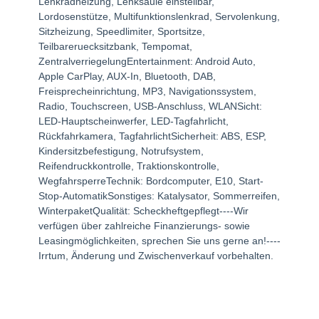
Lenkradheizung, Lenksäule einstellbar,
Lordosenstütze, Multifunktionslenkrad, Servolenkung,
Sitzheizung, Speedlimiter, Sportsitze,
Teilbareruecksitzbank, Tempomat,
ZentralverriegelungEntertainment: Android Auto,
Apple CarPlay, AUX-In, Bluetooth, DAB,
Freisprecheinrichtung, MP3, Navigationssystem,
Radio, Touchscreen, USB-Anschluss, WLANSicht:
LED-Hauptscheinwerfer, LED-Tagfahrlicht,
Rückfahrkamera, TagfahrlichtSicherheit: ABS, ESP,
Kindersitzbefestigung, Notrufsystem,
Reifendruckkontrolle, Traktionskontrolle,
WegfahrsperreTechnik: Bordcomputer, E10, Start-
Stop-AutomatikSonstiges: Katalysator, Sommerreifen,
WinterpaketQualität: Scheckheftgepflegt----Wir
verfügen über zahlreiche Finanzierungs- sowie
Leasingmöglichkeiten, sprechen Sie uns gerne an!----
Irrtum, Änderung und Zwischenverkauf vorbehalten.