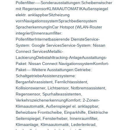
Pollenfilter----Sonderausstattungen:Scheibenwischer
mit RegensensorKLIMAAUTOMATIKAußenspiegel
elektr. anklappbarSitzheizung
vornNavigationssystemSprachbediensystem
SpracherkennungInCar Hotspot (WLAN-Router
integriert)Innenraumfilter:
PollenfilterInternetbasierende DiensteService-
System: Google ServicesService-System: Nissan
Connect ServicesMetallic-
LackierungDiebstahltracking-AnlageAusstattungs-
Paket: Nissan Connect NavigationssystemKomfort-
Paket----Weitere Ausstattungen:Getriebe:
SchaltgetriebeAssistenzsysteme:
Berganfahrassistent, Fernlichtassistent,
Kollisionswarner, Lichtsensor, Notbremsassistent,
Regensensor, Spurhalteassistenten,
VerkehrszeichenerkennungKomfort: 2-Zonen-
Klimaautomatik, Außenspiegel el. anklappbar,
Beheizbare Frontscheibe, Einparkhilfe, Elektrische
Seitenspiegel, Fensterheber, Innenraumfilter,
Klimaanlage, Klimaautomatik, Lederlenkrad,