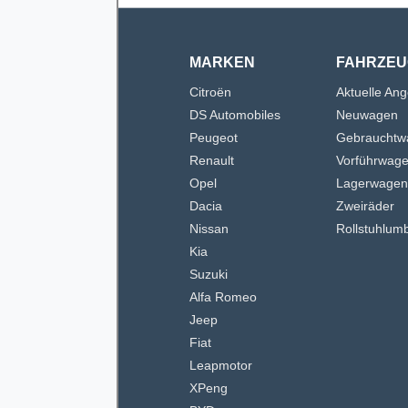
MARKEN
FAHRZEU
Citroën
Aktuelle An
DS Automobiles
Neuwagen
Peugeot
Gebrauchtw
Renault
Vorführwag
Opel
Lagerwage
Dacia
Zweiräder
Nissan
Rollstuhlum
Kia
Suzuki
Alfa Romeo
Jeep
Fiat
Leapmotor
XPeng