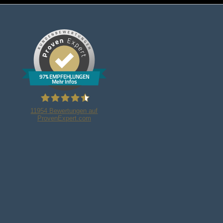
97% EMPFEHLUNGEN
Mehr Infos
11954
Bewertungen auf
ProvenExpert.com
Bleker Gruppe