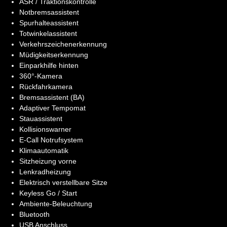
ASR / Traktionskontrolle
Notbremsassistent
Spurhalteassistent
Totwinkelassistent
Verkehrszeichenerkennung
Müdigkeitserkennung
Einparkhilfe hinten
360°-Kamera
Rückfahrkamera
Bremsassistent (BA)
Adaptiver Tempomat
Stauassistent
Kollisionswarner
E-Call Notrufsystem
Klimaautomatik
Sitzheizung vorne
Lenkradheizung
Elektrisch verstellbare Sitze
Keyless Go / Start
Ambiente-Beleuchtung
Bluetooth
USB Anschluss