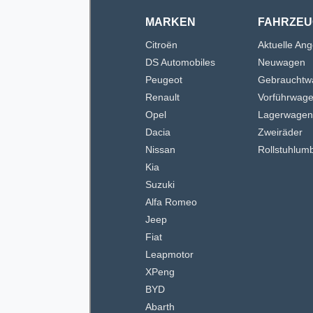
MARKEN
FAHRZEU
Citroën
Aktuelle An
DS Automobiles
Neuwagen
Peugeot
Gebrauchtw
Renault
Vorführwag
Opel
Lagerwage
Dacia
Zweiräder
Nissan
Rollstuhlum
Kia
Suzuki
Alfa Romeo
Jeep
Fiat
Leapmotor
XPeng
BYD
Abarth