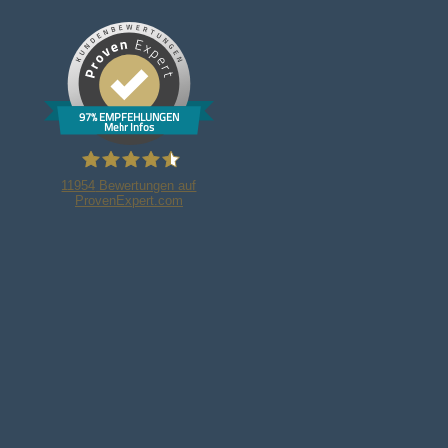
97% EMPFEHLUNGEN
Mehr Infos
11954
Bewertungen auf
ProvenExpert.com
Bleker Gruppe