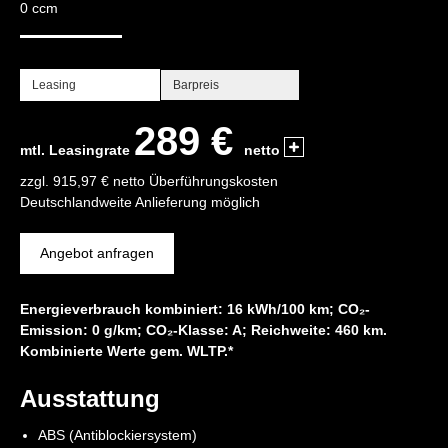
0 ccm
Leasing
Barpreis
289 €
mtl. Leasingrate
netto
zzgl. 915,97 € netto Überführungskosten
Deutschlandweite Anlieferung möglich
Angebot anfragen
Energieverbrauch kombiniert: 16 kWh/100 km; CO₂-
Emission: 0 g/km; CO₂-Klasse: A; Reichweite: 460 km.
Kombinierte Werte gem. WLTP.*
Ausstattung
ABS (Antiblockiersystem)