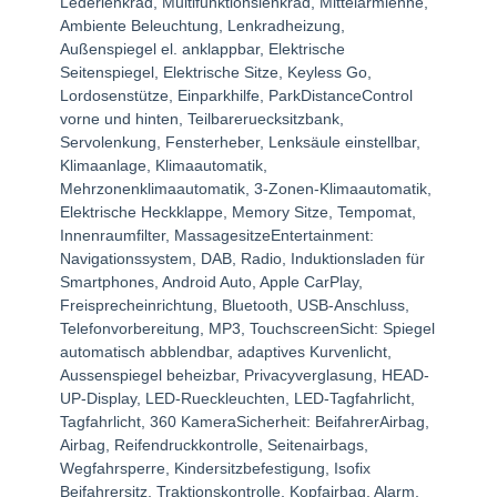
Lederlenkrad, Multifunktionslenkrad, Mittelarmlehne,
Ambiente Beleuchtung, Lenkradheizung,
Außenspiegel el. anklappbar, Elektrische
Seitenspiegel, Elektrische Sitze, Keyless Go,
Lordosenstütze, Einparkhilfe, ParkDistanceControl
vorne und hinten, Teilbareruecksitzbank,
Servolenkung, Fensterheber, Lenksäule einstellbar,
Klimaanlage, Klimaautomatik,
Mehrzonenklimaautomatik, 3-Zonen-Klimaautomatik,
Elektrische Heckklappe, Memory Sitze, Tempomat,
Innenraumfilter, MassagesitzeEntertainment:
Navigationssystem, DAB, Radio, Induktionsladen für
Smartphones, Android Auto, Apple CarPlay,
Freisprecheinrichtung, Bluetooth, USB-Anschluss,
Telefonvorbereitung, MP3, TouchscreenSicht: Spiegel
automatisch abblendbar, adaptives Kurvenlicht,
Aussenspiegel beheizbar, Privacyverglasung, HEAD-
UP-Display, LED-Rueckleuchten, LED-Tagfahrlicht,
Tagfahrlicht, 360 KameraSicherheit: BeifahrerAirbag,
Airbag, Reifendruckkontrolle, Seitenairbags,
Wegfahrsperre, Kindersitzbefestigung, Isofix
Beifahrersitz, Traktionskontrolle, Kopfairbag, Alarm,