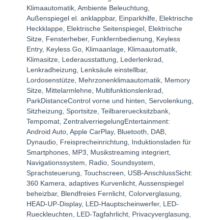
Klimaautomatik, Ambiente Beleuchtung,
Außenspiegel el. anklappbar, Einparkhilfe, Elektrische
Heckklappe, Elektrische Seitenspiegel, Elektrische
Sitze, Fensterheber, Funkfernbedienung, Keyless
Entry, Keyless Go, Klimaanlage, Klimaautomatik,
Klimasitze, Lederausstattung, Lederlenkrad,
Lenkradheizung, Lenksäule einstellbar,
Lordosenstütze, Mehrzonenklimaautomatik, Memory
Sitze, Mittelarmlehne, Multifunktionslenkrad,
ParkDistanceControl vorne und hinten, Servolenkung,
Sitzheizung, Sportsitze, Teilbareruecksitzbank,
Tempomat, ZentralverriegelungEntertainment:
Android Auto, Apple CarPlay, Bluetooth, DAB,
Dynaudio, Freisprecheinrichtung, Induktionsladen für
Smartphones, MP3, Musikstreaming integriert,
Navigationssystem, Radio, Soundsystem,
Sprachsteuerung, Touchscreen, USB-AnschlussSicht:
360 Kamera, adaptives Kurvenlicht, Aussenspiegel
beheizbar, Blendfreies Fernlicht, Colorverglasung,
HEAD-UP-Display, LED-Hauptscheinwerfer, LED-
Rueckleuchten, LED-Tagfahrlicht, Privacyverglasung,