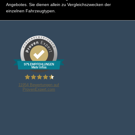
Angebotes. Sie dienen allein zu Vergleichszwecken der
einzelnen Fahrzeugtypen.
97% EMPFEHLUNGEN
Mehr Infos
11954
Bewertungen auf
ProvenExpert.com
Bleker Gruppe