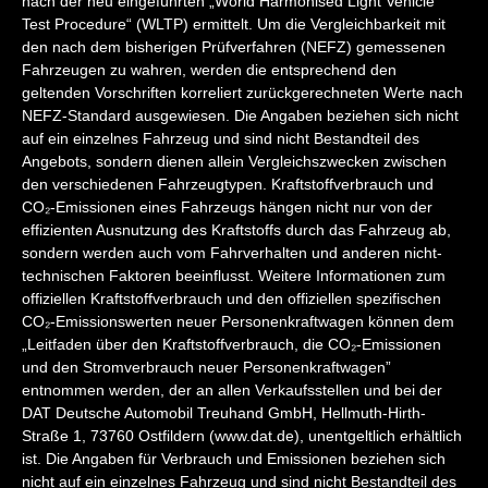
nach der neu eingeführten „World Harmonised Light Vehicle
Test Procedure“ (WLTP) ermittelt. Um die Vergleichbarkeit mit
den nach dem bisherigen Prüfverfahren (NEFZ) gemessenen
Fahrzeugen zu wahren, werden die entsprechend den
geltenden Vorschriften korreliert zurückgerechneten Werte nach
NEFZ-Standard ausgewiesen. Die Angaben beziehen sich nicht
auf ein einzelnes Fahrzeug und sind nicht Bestandteil des
Angebots, sondern dienen allein Vergleichszwecken zwischen
den verschiedenen Fahrzeugtypen. Kraftstoffverbrauch und
CO₂-Emissionen eines Fahrzeugs hängen nicht nur von der
effizienten Ausnutzung des Kraftstoffs durch das Fahrzeug ab,
sondern werden auch vom Fahrverhalten und anderen nicht-
technischen Faktoren beeinflusst. Weitere Informationen zum
offiziellen Kraftstoffverbrauch und den offiziellen spezifischen
CO₂-Emissionswerten neuer Personenkraftwagen können dem
„Leitfaden über den Kraftstoffverbrauch, die CO₂-Emissionen
und den Stromverbrauch neuer Personenkraftwagen”
entnommen werden, der an allen Verkaufsstellen und bei der
DAT Deutsche Automobil Treuhand GmbH, Hellmuth-Hirth-
Straße 1, 73760 Ostfildern (www.dat.de), unentgeltlich erhältlich
ist. Die Angaben für Verbrauch und Emissionen beziehen sich
nicht auf ein einzelnes Fahrzeug und sind nicht Bestandteil des