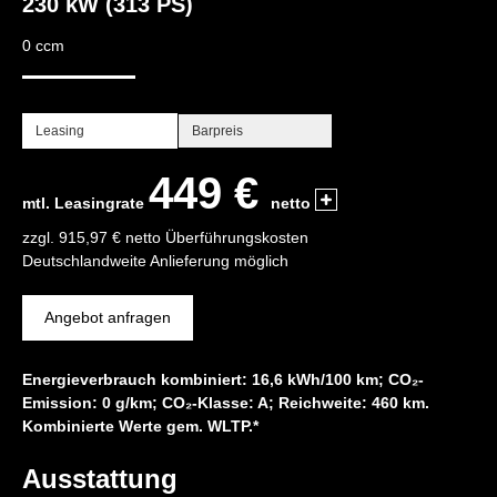
230 kW (313 PS)
0 ccm
Leasing
Barpreis
449 €
mtl. Leasingrate
netto
zzgl. 915,97 € netto Überführungskosten
Deutschlandweite Anlieferung möglich
Angebot anfragen
Energieverbrauch kombiniert: 16,6 kWh/100 km; CO₂-
Emission: 0 g/km; CO₂-Klasse: A; Reichweite: 460 km.
Kombinierte Werte gem. WLTP.*
Ausstattung