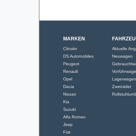
MARKEN
FAHRZEU
Citroën
Aktuelle An
DS Automobiles
Neuwagen
Peugeot
Gebrauchtw
Renault
Vorführwag
Opel
Lagerwage
Dacia
Zweiräder
Nissan
Rollstuhlum
Kia
Suzuki
Alfa Romeo
Jeep
Fiat