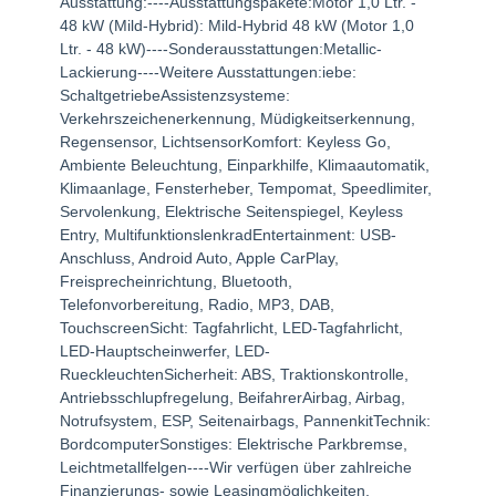
Ausstattung:----Ausstattungspakete:Motor 1,0 Ltr. -
48 kW (Mild-Hybrid): Mild-Hybrid 48 kW (Motor 1,0
Ltr. - 48 kW)----Sonderausstattungen:Metallic-
Lackierung----Weitere Ausstattungen:iebe:
SchaltgetriebeAssistenzsysteme:
Verkehrszeichenerkennung, Müdigkeitserkennung,
Regensensor, LichtsensorKomfort: Keyless Go,
Ambiente Beleuchtung, Einparkhilfe, Klimaautomatik,
Klimaanlage, Fensterheber, Tempomat, Speedlimiter,
Servolenkung, Elektrische Seitenspiegel, Keyless
Entry, MultifunktionslenkradEntertainment: USB-
Anschluss, Android Auto, Apple CarPlay,
Freisprecheinrichtung, Bluetooth,
Telefonvorbereitung, Radio, MP3, DAB,
TouchscreenSicht: Tagfahrlicht, LED-Tagfahrlicht,
LED-Hauptscheinwerfer, LED-
RueckleuchtenSicherheit: ABS, Traktionskontrolle,
Antriebsschlupfregelung, BeifahrerAirbag, Airbag,
Notrufsystem, ESP, Seitenairbags, PannenkitTechnik:
BordcomputerSonstiges: Elektrische Parkbremse,
Leichtmetallfelgen----Wir verfügen über zahlreiche
Finanzierungs- sowie Leasingmöglichkeiten,