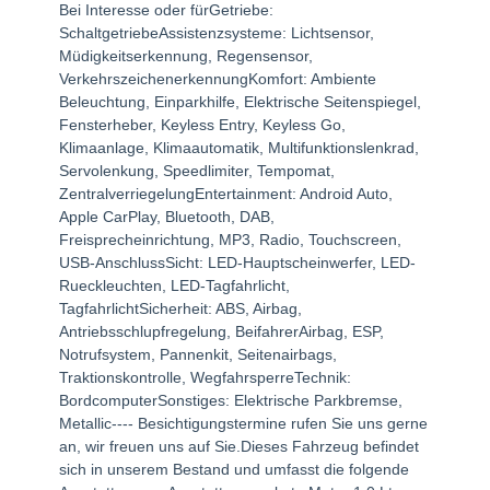
Bei Interesse oder fürGetriebe:
SchaltgetriebeAssistenzsysteme: Lichtsensor,
Müdigkeitserkennung, Regensensor,
VerkehrszeichenerkennungKomfort: Ambiente
Beleuchtung, Einparkhilfe, Elektrische Seitenspiegel,
Fensterheber, Keyless Entry, Keyless Go,
Klimaanlage, Klimaautomatik, Multifunktionslenkrad,
Servolenkung, Speedlimiter, Tempomat,
ZentralverriegelungEntertainment: Android Auto,
Apple CarPlay, Bluetooth, DAB,
Freisprecheinrichtung, MP3, Radio, Touchscreen,
USB-AnschlussSicht: LED-Hauptscheinwerfer, LED-
Rueckleuchten, LED-Tagfahrlicht,
TagfahrlichtSicherheit: ABS, Airbag,
Antriebsschlupfregelung, BeifahrerAirbag, ESP,
Notrufsystem, Pannenkit, Seitenairbags,
Traktionskontrolle, WegfahrsperreTechnik:
BordcomputerSonstiges: Elektrische Parkbremse,
Metallic---- Besichtigungstermine rufen Sie uns gerne
an, wir freuen uns auf Sie.Dieses Fahrzeug befindet
sich in unserem Bestand und umfasst die folgende