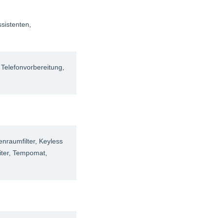
ssistenten
,
, Telefonvorbereitung
,
enraumfilter
, Keyless
ter
, Tempomat
,