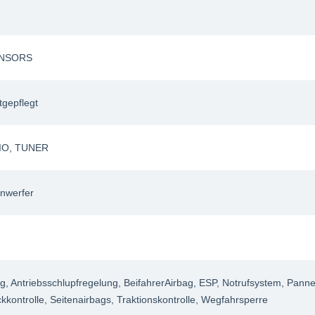
NSORS
tgepflegt
IO
, TUNER
nwerfer
ag
, Antriebsschlupfregelung
, BeifahrerAirbag
, ESP
, Notrufsystem
, Panne
kkontrolle
, Seitenairbags
, Traktionskontrolle
, Wegfahrsperre