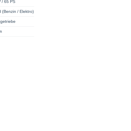
 / 65 PS
 (Benzin / Elektro)
tgetriebe
n