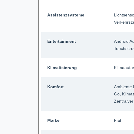
Assistenzsysteme
Lichtsenso
Verkehrsz
Entertainment
Android A
Touchscre
Klimatisierung
Klimaauto
Komfort
Ambiente 
Go
, Klima
Zentralver
Marke
Fiat