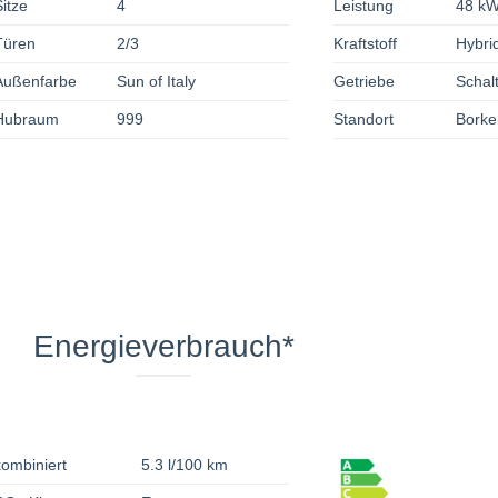
Sitze
4
Leistung
48 kW
Türen
2/3
Kraftstoff
Hybrid
Außenfarbe
Sun of Italy
Getriebe
Schal
Hubraum
999
Standort
Borke
Energieverbrauch*
kombiniert
5.3 l/100 km