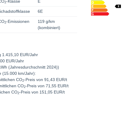
CO
-Klasse
E
2
Schadstoffklasse
6E
CO
-Emissionen
119 g/km
2
(kombiniert)
ng 1.415,10 EUR/Jahr
,00 EUR/Jahr
/kWh (Jahresdurchschnitt 2024))
e (15.000 km/Jahr):
ttlichen CO
-Preis von 91,43 EUR/t
2
ittlichen CO
-Preis von 71,55 EUR/t
2
lichen CO
-Preis von 151,05 EUR/t
2