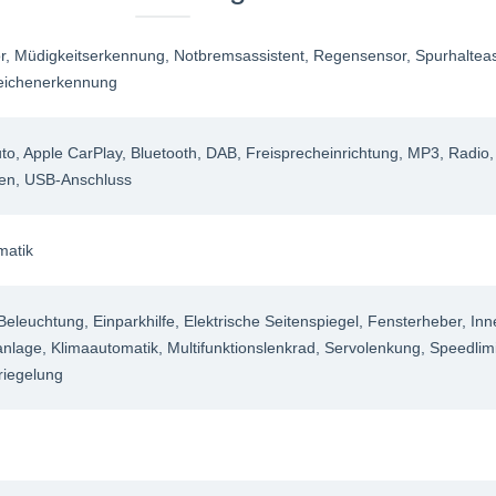
r
, Müdigkeitserkennung
, Notbremsassistent
, Regensensor
, Spurhaltea
eichenerkennung
uto
, Apple CarPlay
, Bluetooth
, DAB
, Freisprecheinrichtung
, MP3
, Radio
en
, USB-Anschluss
matik
Beleuchtung
, Einparkhilfe
, Elektrische Seitenspiegel
, Fensterheber
, Inn
anlage
, Klimaautomatik
, Multifunktionslenkrad
, Servolenkung
, Speedlimi
riegelung