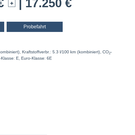
 €
| 17.250 €
Probefahrt
mbiniert), Kraftstoffverbr.: 5.3 l/100 km (kombiniert), CO
-
2
-Klasse: E, Euro-Klasse: 6E