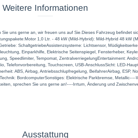
Weitere Informationen
n Sie uns gerne an, wir freuen uns auf Sie.Dieses Fahrzeug befindet s
ungspakete:Motor 1,0 Ltr. - 48 kW (Mild-Hybrid): Mild-Hybrid 48 kW (Mot
Getriebe: SchaltgetriebeAssistenzsysteme: Lichtsensor, Müdigkeitser
chtung, Einparkhilfe, Elektrische Seitenspiegel, Fensterheber, Keyle
kung, Speedlimiter, Tempomat, ZentralverriegelungEntertainment: Andro
dio, Telefonvorbereitung, Touchscreen, USB-AnschlussSicht: LED-Haup
herheit: ABS, Airbag, Antriebsschlupfregelung, BeifahrerAirbag, ESP, N
eTechnik: BordcomputerSonstiges: Elektrische Parkbremse, Metallic----
eiten, sprechen Sie uns gerne an!----Irrtum, Änderung und Zwischenve
Ausstattung