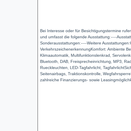
Bei Interesse oder für Besichtigungstermine rufe
und umfasst die folgende Ausstattung:----Ausstatt
Sonderausstattungen:----Weitere Ausstattungen:
VerkehrszeichenerkennungKomfort: Ambiente Beleu
Klimaautomatik, Multifunktionslenkrad, Servolen
Bluetooth, DAB, Freisprecheinrichtung, MP3, Ra
Rueckleuchten, LED-Tagfahrlicht, TagfahrlichtSic
Seitenairbags, Traktionskontrolle, Wegfahrsperr
zahlreiche Finanzierungs- sowie Leasingmöglichk