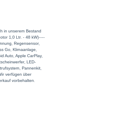
ich in unserem Bestand
or 1,0 Ltr. - 48 kW)----
kennung, Regensensor,
ss Go, Klimaanlage,
id Auto, Apple CarPlay,
tscheinwerfer, LED-
otrufsystem, Pannenkit,
Wir verfügen über
rkauf vorbehalten.