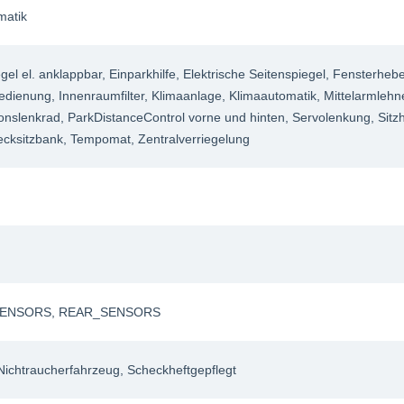
matik
el el. anklappbar
, Einparkhilfe
, Elektrische Seitenspiegel
, Fensterhebe
edienung
, Innenraumfilter
, Klimaanlage
, Klimaautomatik
, Mittelarmlehn
ionslenkrad
, ParkDistanceControl vorne und hinten
, Servolenkung
, Sit
ecksitzbank
, Tempomat
, Zentralverriegelung
SENSORS
, REAR_SENSORS
 Nichtraucherfahrzeug
, Scheckheftgepflegt