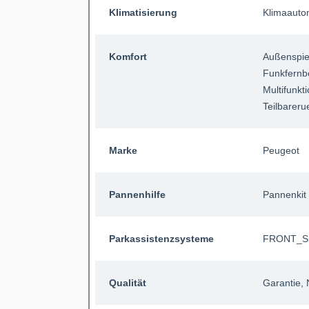
Klimatisierung
Klimaauto
Komfort
Außenspieg
Funkfernb
Multifunkt
Teilbareru
Marke
Peugeot
Pannenhilfe
Pannenkit
Parkassistenzsysteme
FRONT_
Qualität
Garantie
,