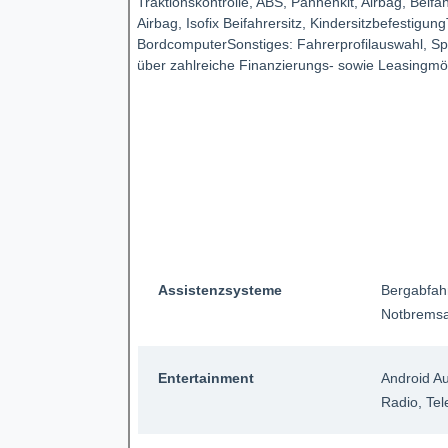
Traktionskontrolle, ABS, Pannenkit, Airbag, Beifa
Airbag, Isofix Beifahrersitz, Kindersitzbefestigu
BordcomputerSonstiges: Fahrerprofilauswahl, Spoil
über zahlreiche Finanzierungs- sowie Leasingmög
Assistenzsysteme
Bergabfah
Notbremsa
Entertainment
Android A
Radio
, Te