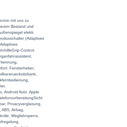
Termin mit uns zu
nserem Bestand und
ußenspiegel elektr.
modusschalter (Adaptives
(Adaptives
rhilfeGrip-Control-
ganfahrassistent,
erkennung,
fort: Fensterheber,
eilbareruecksitzbank,
nkfernbedienung,
ter,
o, Android Auto, Apple
elefonvorbereitungSicht:
bar, Privacyverglasung,
 ABS, Airbag,
trolle, Wegfahrsperre,
pfregelung,