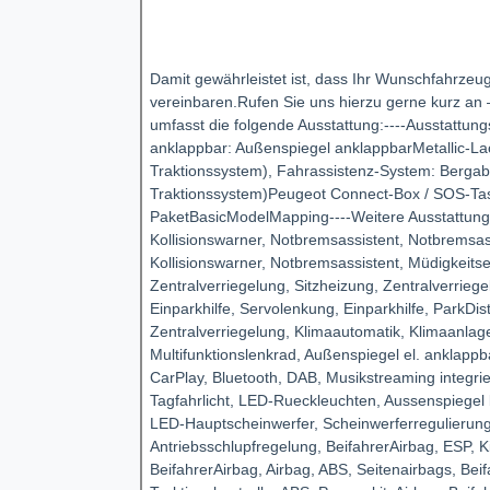
Damit gewährleistet ist, dass Ihr Wunschfahrzeug 
vereinbaren.Rufen Sie uns hierzu gerne kurz an 
umfasst die folgende Ausstattung:----Ausstattung
anklappbar: Außenspiegel anklappbarMetallic-La
Traktionssystem), Fahrassistenz-System: Bergab
Traktionssystem)Peugeot Connect-Box / SOS-Tast
PaketBasicModelMapping----Weitere Ausstattunge
Kollisionswarner, Notbremsassistent, Notbremsas
Kollisionswarner, Notbremsassistent, Müdigkeits
Zentralverriegelung, Sitzheizung, Zentralverriege
Einparkhilfe, Servolenkung, Einparkhilfe, ParkDi
Zentralverriegelung, Klimaautomatik, Klimaanlag
Multifunktionslenkrad, Außenspiegel el. anklappb
CarPlay, Bluetooth, DAB, Musikstreaming integri
Tagfahrlicht, LED-Rueckleuchten, Aussenspiegel b
LED-Hauptscheinwerfer, ScheinwerferregulierungS
Antriebsschlupfregelung, BeifahrerAirbag, ESP, K
BeifahrerAirbag, Airbag, ABS, Seitenairbags, Beif