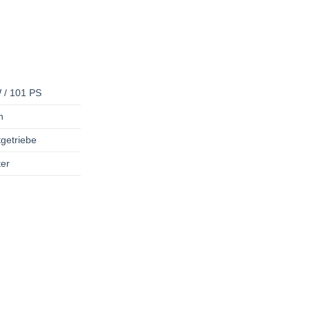
 / 101 PS
n
tgetriebe
er