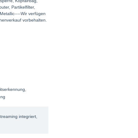
rsperre, Kopfairbag,
er, Partikelfilter,
Metallic----Wir verfügen
henverkauf vorbehalten.
itserkennung
,
ung
treaming integriert
,