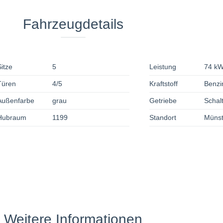
Fahrzeugdetails
Sitze
5
Leistung
74 kW
Türen
4/5
Kraftstoff
Benzi
Außenfarbe
grau
Getriebe
Schal
Hubraum
1199
Standort
Münst
Weitere Informationen