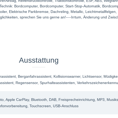
hrerAirbag, Reifendruckkontrolle, Traktionskontrolle, ESP, ABS, Wegfah
ngTechnik: Bordcomputer, Bordcomputer, Start-Stop-Automatik, Bordcomput
er, Elektrische Parkbremse, Dachreling, Metallic, Leichtmetallfelgen, 
lichkeiten, sprechen Sie uns gerne an!----Irrtum, Änderung und Zwisc
Ausstattung
rassistent
, Berganfahrassistent
, Kollisionswarner
, Lichtsensor
, Müdigke
ssistent
, Regensensor
, Spurhalteassistenten
, Verkehrszeichenerkenn
uto
, Apple CarPlay
, Bluetooth
, DAB
, Freisprecheinrichtung
, MP3
, Musiks
lefonvorbereitung
, Touchscreen
, USB-Anschluss