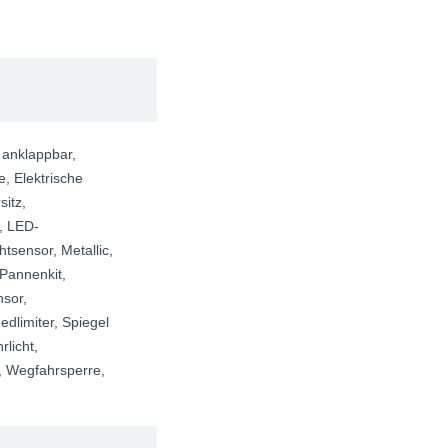
. anklappbar
,
fe
, Elektrische
sitz
,
, LED-
chtsensor
, Metallic
,
 Pannenkit
,
nsor
,
edlimiter
, Spiegel
rlicht
,
, Wegfahrsperre
,