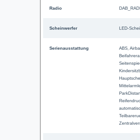
Radio
DAB_RAD
Scheinwerfer
LED-Schei
Serienausstattung
ABS
, Airb
Beifahrera
Seitenspie
Kindersitz
Hauptsche
Mittelarm
ParkDista
Reifendruc
automatis
Teilbareru
Zentralver