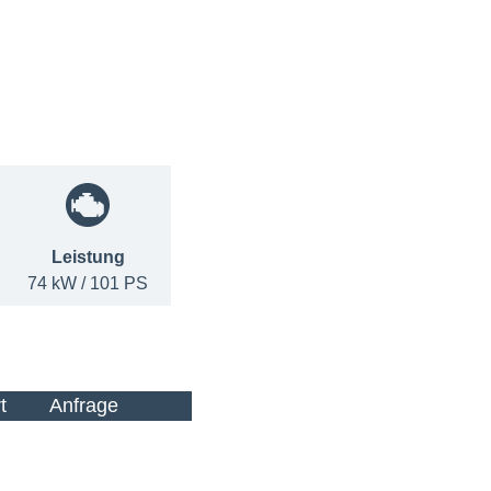
Leistung
74 kW / 101 PS
t
Anfrage