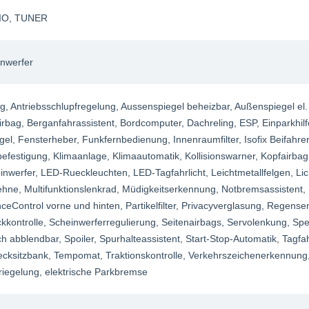
IO
, TUNER
nwerfer
ag
, Antriebsschlupfregelung
, Aussenspiegel beheizbar
, Außenspiegel el
irbag
, Berganfahrassistent
, Bordcomputer
, Dachreling
, ESP
, Einparkhil
gel
, Fensterheber
, Funkfernbedienung
, Innenraumfilter
, Isofix Beifahrer
befestigung
, Klimaanlage
, Klimaautomatik
, Kollisionswarner
, Kopfairbag
inwerfer
, LED-Rueckleuchten
, LED-Tagfahrlicht
, Leichtmetallfelgen
, Li
lehne
, Multifunktionslenkrad
, Müdigkeitserkennung
, Notbremsassistent
,
nceControl vorne und hinten
, Partikelfilter
, Privacyverglasung
, Regense
kkontrolle
, Scheinwerferregulierung
, Seitenairbags
, Servolenkung
, Spe
ch abblendbar
, Spoiler
, Spurhalteassistent
, Start-Stop-Automatik
, Tagfah
ecksitzbank
, Tempomat
, Traktionskontrolle
, Verkehrszeichenerkennung
riegelung
, elektrische Parkbremse