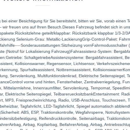
bei einer Besichtigung für Sie bereitsteht, bitten wir Sie, vorab einen 
– wir freuen uns auf Ihren Besuch.Dieses Fahrzeug befindet sich in u
spakete:Rücksitzlehne geteilt/klappbar: Rücksitzbank klappbar 1/3-2/3A
ckierung Selenium-Grau: Metallic-LackierungGrip-Control-Paket: Fahr
fahrhilfe----Sonderausstattungen:Sitzheizung vornFahrmodusschalter 
e (Notruf für Lokalisierung Fahrzeug)Fahrassistenz-System: Bergabfah
n:Getriebe: SchaltgetriebeAssistenzsysteme: Bergabfahrassistent, Ber
sistent, Kollisionswarner, Regensensor, Lichtsensor, Verkehrszeichen
erkennung, Spurhalteassistent, Notbremsassistent, KollisionswarnerKom
lung, Servolenkung, Multifunktionslenkrad, Elektrische Seitenspiegel, T
stanceControl vorne und hinten, Fensterheber, Zentralverriegelung, Fu
e, Mittelarmlehne, Innenraumfilter, Servolenkung, Tempomat, Speedlimi
ar, Elektrische Seitenspiegel, TeilbareruecksitzbankEntertainment: Radi
ert, MP3, Freisprecheinrichtung, Radio, USB-Anschluss, Touchscreen, T
eheizbar, Tagfahrlicht, LED-Tagfahrlicht, Spiegel automatisch abblend
icherheit: ABS, ESP, Traktionskontrolle, Wegfahrsperre, Notrufsystem,
indersitzbefestigung, Reifendruckkontrolle, Seitenairbags, Traktionskon
ahrerAirbag, Airbag, Kopfairbag, BeifahrerAirbag, Airbag, Antriebsschlu