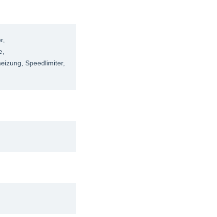
r
,
e
,
zheizung
, Speedlimiter
,