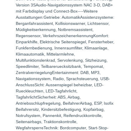
Version 3SAudio-Navigationssystem NAC 3-D, DAB+
mit Farbdisplay und Connect-Box----Weitere
Ausstattungen:Getriebe: AutomatikAssistenzsysteme:
Berganfahrassistent, Kollisionswarner, Lichtsensor,
Müdigkeitserkennung, Notbremsassistent,
Regensensor, VerkehrszeichenerkennungKomfort:
Einparkhilfe, Elektrische Seitenspiegel, Fensterheber,
Funkfernbedienung, Innenraumfilter, Klimaanlage,
Klimaautomatik, Mittelarmlehne,
Multifunktionslenkrad, Servolenkung, Sitzheizung,
Speedlimiter, Teilbareruecksitzbank, Tempomat,
ZentralverriegelungEntertainment: DAB, MP3,
Navigationssystem, Radio, Sprachsteuerung, USB-
AnschlussSicht: Aussenspiegel beheizbar, LED-
Rueckleuchten, LED-Tagfahrlicht,
TagfahrlichtSicherheit: ABS, Airbag,
Antriebsschlupfregelung, BeifahrerAirbag, ESP, Isofix
Beifahrersitz, Kindersitzbefestigung, Kopfairbag,
Notrufsystem, Pannenkit, Reifendruckkontrolle,
Seitenairbags, Traktionskontrolle,
WegfahrsperreTechnik: Bordcomputer, Start-Stop-