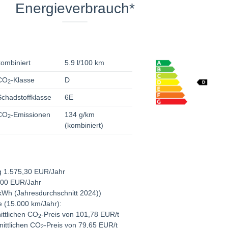
Energieverbrauch*
kombiniert
5.9 l/100 km
CO
-Klasse
D
2
Schadstoffklasse
6E
CO
-Emissionen
134 g/km
2
(kombiniert)
ng 1.575,30 EUR/Jahr
,00 EUR/Jahr
/kWh (Jahresdurchschnitt 2024))
e (15.000 km/Jahr):
ttlichen CO
-Preis von 101,78 EUR/t
2
ittlichen CO
-Preis von 79,65 EUR/t
2