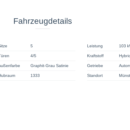
Fahrzeugdetails
Sitze
5
Leistung
103 k
Türen
4/5
Kraftstoff
Hybrid
Außenfarbe
Graphit-Grau Satinie
Getriebe
Autom
Hubraum
1333
Standort
Münst