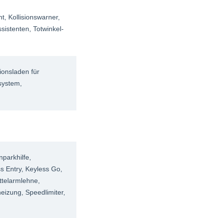
nt
, Kollisionswarner
,
ssistenten
, Totwinkel-
tionsladen für
system
,
inparkhilfe
,
ss Entry
, Keyless Go
,
ittelarmlehne
,
zheizung
, Speedlimiter
,