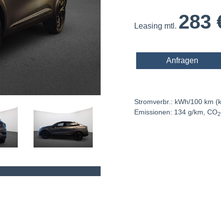
283
Leasing mtl.
Anfragen
Stromverbr.: kWh/100 km (ko
Emissionen: 134 g/km, CO
2