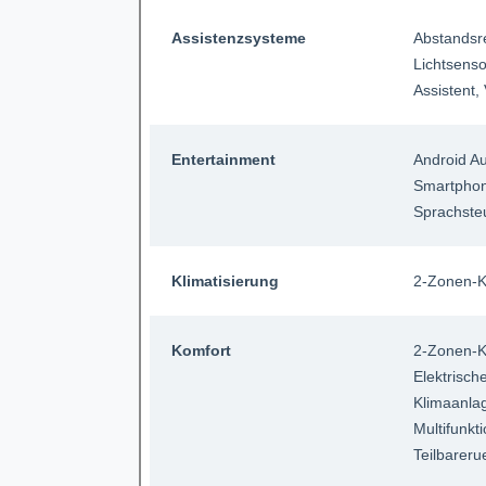
Assistenzsysteme
Abstandsr
Lichtsenso
Assistent
,
Entertainment
Android A
Smartpho
Sprachste
Klimatisierung
2-Zonen-K
Komfort
2-Zonen-K
Elektrisch
Klimaanla
Multifunkt
Teilbareru