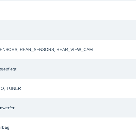
SENSORS
, REAR_SENSORS
, REAR_VIEW_CAM
tgepflegt
IO
, TUNER
nwerfer
irbag