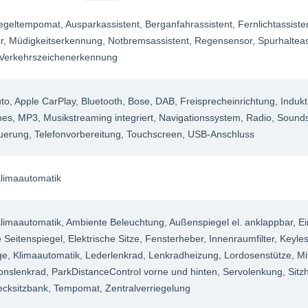
egeltempomat
, Ausparkassistent
, Berganfahrassistent
, Fernlichtassiste
r
, Müdigkeitserkennung
, Notbremsassistent
, Regensensor
, Spurhaltea
 Verkehrszeichenerkennung
uto
, Apple CarPlay
, Bluetooth
, Bose
, DAB
, Freisprecheinrichtung
, Induk
nes
, MP3
, Musikstreaming integriert
, Navigationssystem
, Radio
, Sound
uerung
, Telefonvorbereitung
, Touchscreen
, USB-Anschluss
limaautomatik
limaautomatik
, Ambiente Beleuchtung
, Außenspiegel el. anklappbar
, E
e Seitenspiegel
, Elektrische Sitze
, Fensterheber
, Innenraumfilter
, Keyle
ge
, Klimaautomatik
, Lederlenkrad
, Lenkradheizung
, Lordosenstütze
, M
ionslenkrad
, ParkDistanceControl vorne und hinten
, Servolenkung
, Sit
ecksitzbank
, Tempomat
, Zentralverriegelung