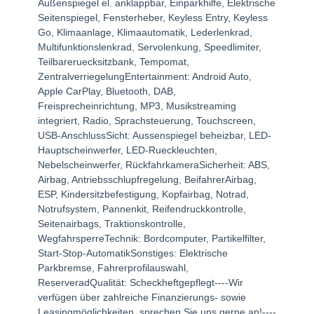
Außenspiegel el. anklappbar, Einparkhilfe, Elektrische
Seitenspiegel, Fensterheber, Keyless Entry, Keyless
Go, Klimaanlage, Klimaautomatik, Lederlenkrad,
Multifunktionslenkrad, Servolenkung, Speedlimiter,
Teilbareruecksitzbank, Tempomat,
ZentralverriegelungEntertainment: Android Auto,
Apple CarPlay, Bluetooth, DAB,
Freisprecheinrichtung, MP3, Musikstreaming
integriert, Radio, Sprachsteuerung, Touchscreen,
USB-AnschlussSicht: Aussenspiegel beheizbar, LED-
Hauptscheinwerfer, LED-Rueckleuchten,
Nebelscheinwerfer, RückfahrkameraSicherheit: ABS,
Airbag, Antriebsschlupfregelung, BeifahrerAirbag,
ESP, Kindersitzbefestigung, Kopfairbag, Notrad,
Notrufsystem, Pannenkit, Reifendruckkontrolle,
Seitenairbags, Traktionskontrolle,
WegfahrsperreTechnik: Bordcomputer, Partikelfilter,
Start-Stop-AutomatikSonstiges: Elektrische
Parkbremse, Fahrerprofilauswahl,
ReserveradQualität: Scheckheftgepflegt----Wir
verfügen über zahlreiche Finanzierungs- sowie
Leasingmöglichkeiten, sprechen Sie uns gerne an!----