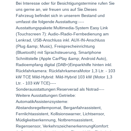
Bei Interesse oder für Besichtigungstermine rufen Sie
uns gerne an, wir freuen uns auf Sie.Dieses
Fahrzeug befindet sich in unserem Bestand und
umfasst die folgende Ausstattung:----
Ausstattungspakete:Multimedia-System Easy Link
(Touchscreen 7): Audio-/Radio-Fernbedienung am
Lenkrad, USB-Anschluss inkl. AUX-IN-Anschluss
(Plug &amp; Music), Freisprecheinrichtung
(Bluetooth) mit Sprachsteuerung, Smartphone
Schnittstelle (Apple CarPlay &amp; Android Auto),
Radioempfang digital (DAB+)Einparkhilfe hinten inkl.
Rückfahrkamera: RückfahrkameraMotor 1,3 Ltr. - 103
kW TCE Mild-Hybrid: Mild-Hybrid 103 kW (Motor 1,3
Ltr. - 103 kW TCE)----
Sonderausstattungen:Reserverad als Notrad----
Weitere Ausstattungen:Getriebe:
AutomatikAssistenzsysteme:
Abstandsregeltempomat, Berganfahrassistent,
Fernlichtassistent, Kollisionswarner, Lichtsensor,
Müdigkeitserkennung, Notbremsassistent,
Regensensor, VerkehrszeichenerkennungKomfort: