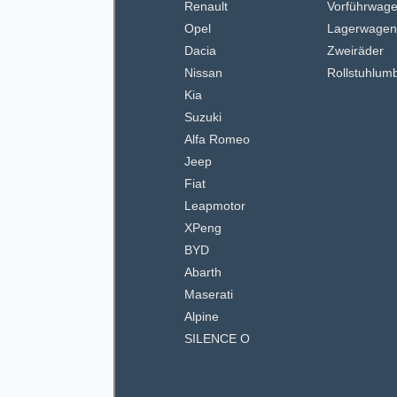
Renault
Vorführwag
Opel
Lagerwage
Dacia
Zweiräder
Nissan
Rollstuhlum
Kia
Suzuki
Alfa Romeo
Jeep
Fiat
Leapmotor
XPeng
BYD
Abarth
Maserati
Alpine
SILENCE O