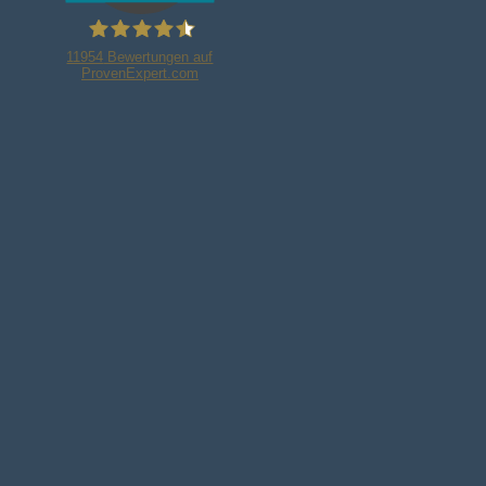
11954
Bewertungen auf
ProvenExpert.com
Bleker Gruppe