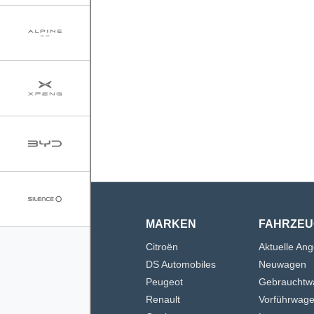
MARKEN
FAHRZEU
Citroën
Aktuelle An
DS Automobiles
Neuwagen
Peugeot
Gebrauchtw
Renault
Vorführwag