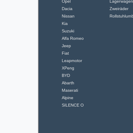
Opel
Lagerwage
Dacia
Zweiräder
Nissan
Rollstuhlum
Kia
Suzuki
Alfa Romeo
Jeep
Fiat
Leapmotor
XPeng
BYD
Abarth
Maserati
Alpine
SILENCE O