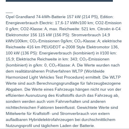
___
Opel Grandland 74-kWh-Batterie 157 kW (214 PS), Edition:
Energieverbrauch Electric: 17,6-17 kWh/100 km; CO2-Emission
0 g/km; CO2-Klasse: A, max. Reichweite: 521 km. Citroën ë-C4
Elektromotor 156 115 kW (156 PS): Stromverbrauch 14,9
kWh/100km; CO₂-Emissionen 0g/km; CO₂-Klasse: A​​; elektrische
Reichweite 416 km PEUGEOT e-2008 Style Elektromotor 136,
100 kW (136 PS): Energieverbrauch (kombiniert) in l/100 km:
15,9; Elektrische Reichweite in km: 343; CO₂-Emissionen
(kombiniert) in g/km: 0, CO₂-Klasse: A. Die Werte wurden nach
dem realitätsnäheren Prüfverfahren WLTP (Worldwide
Harmonized Light Vehicles Test Procedure) ermittelt. Die WLTP
Werte sind auch Berechnungsgrundlage für fahrzeugbezogene
Abgaben. Die Werte eines Fahrzeugs hängen nicht nur von der
effizienten Ausnutzung des Kraftstoffs durch das Fahrzeug ab,
sondern werden auch vom Fahrverhalten und anderen
nichttechnischen Faktoren beeinflusst. Gewichtete Werte sind
Mittelwerte für Kraftstoff- und Stromverbrauch von extern
aufladbaren Hybridelektrofahrzeugen bei durchschnittlichem
Nutzungsprofil und täglichem Laden der Batterie.