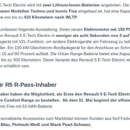
E-Tech Electric wird mit
zwei Lithium-Ionen-Batterien
angeboten. Die 
baren Modellen Techno und Iconic Five
eingebaut ist, hat eine Kap
te
von bis zu
410 Kilometern nach WLTP
.
umfassen folgende Ausstattung: Einen neuen
Elektromotor mit 150 P
n Renault 5 E-Tech Electric in
weniger als acht Sekunden von 0 auf
erät mit V2L-Funktion, um andere Elektrogeräte am Fahrzeug zu laden
ller. Ein 100-kW-Gleichstrom-Bordladegerät für den Anschluss an Schnel
 15 auf 80 Prozent auflädt. Die Urban Range-Batterie bietet eine Kapa
 bis zu 300 Kilometern. Diese Variante des Renault 5 E-Tech Electric w
 erhältlich sein.
ür R
5 R-Pass-Inhaber
aber haben die Möglichkeit, als Erste den Renault 5 E-Tech Elect
ve Comfort Range zu bestellen.
Ab dem 31. Mai beginnt der offizie
nic Five mit 52-kWh-Batterie.
ersonalisierte Accessoires zum Marktstart können Kunden aus fünf Far
-Blau, Perlmutt-Weiß und Black Pearl-Schwarz.