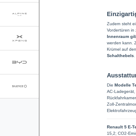
Einzigart
Zudem steht ei
Vordertüren in
Innenraum gib
werden kann. Z
Krümel auf den
Schalthebels
.
Ausstatt
Die
Modelle T
AC-Ladegerät, 
Rückfahrkamera
Zoll-Zentralmo
Elektrofahrzeu
Renault 5 E-T
15,2; CO2-Emis