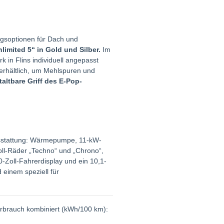
ngsoptionen für Dach und
imited 5“ in Gold und Silber.
Im
 in Flins individuell angepasst
 erhältlich, um Mehlspuren und
taltbare Griff des E-Pop-
usstattung: Wärmepumpe, 11-kW-
oll-Räder „Techno“ und „Chrono“,
-Zoll-Fahrerdisplay und ein 10,1-
 einem speziell für
erbrauch kombiniert (kWh/100 km):