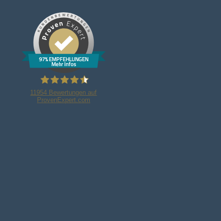
97% EMPFEHLUNGEN
Mehr Infos
11954
Bewertungen auf
ProvenExpert.com
Bleker Gruppe