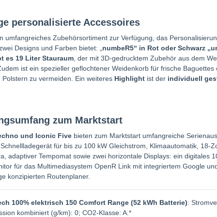
ige personalisierte Accessoires
n umfangreiches Zubehörsortiment zur Verfügung, das Personalisieru
 zwei Designs und Farben bietet: „
numbeR5“ in Rot oder Schwarz „unl
t es 19 Liter Stauraum
, der mit 3D-gedrucktem Zubehör aus dem Werk
udem ist ein spezieller geflochtener Weidenkorb für frische Baguettes
 Polstern zu vermeiden. Ein weiteres
Highlight
ist der
individuell ges
ungsumfang zum Marktstart
echno und Iconic Five
bieten zum Marktstart umfangreiche Seriena
Schnellladegerät für bis zu 100 kW Gleichstrom, Klimaautomatik, 18-Z
, adaptiver Tempomat sowie zwei horizontale Displays: ein digitales 10
nitor für das Multimediasystem OpenR Link mit integriertem Google und
ge konzipierten Routenplaner.
ech 100% elektrisch 150 Comfort Range (52 kWh Batterie)
: Stromv
sion kombiniert (g/km): 0; CO2-Klasse: A.*