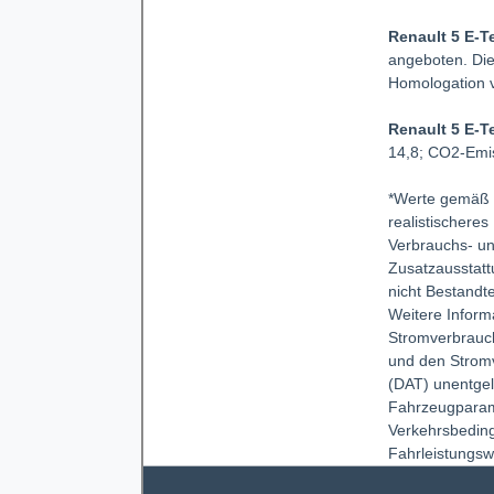
Renault 5 E-T
angeboten. Die
Homologation v
Renault 5 E-T
14,8; CO2-Emis
*Werte gemäß W
realistischere
Verbrauchs- u
Zusatzausstatt
nicht Bestandt
Weitere Inform
Stromverbrauc
und den Strom
(DAT) unentgel
Fahrzeugparame
Verkehrsbeding
Fahrleistungsw