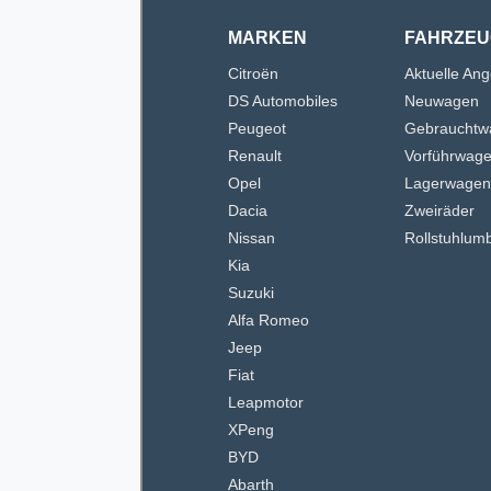
MARKEN
FAHRZEU
Citroën
Aktuelle An
DS Automobiles
Neuwagen
Peugeot
Gebrauchtw
Renault
Vorführwag
Opel
Lagerwage
Dacia
Zweiräder
Nissan
Rollstuhlum
Kia
Suzuki
Alfa Romeo
Jeep
Fiat
Leapmotor
XPeng
BYD
Abarth