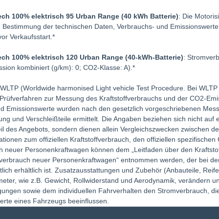
ech 100% elektrisch 95 Urban Range (40 kWh Batterie)
: Die Motori
 Bestimmung der technischen Daten, Verbrauchs- und Emissionswerte
or Verkaufsstart.*
ech 100% elektrisch 120 Urban Range (40-kWh-Batterie)
: Stromver
sion kombiniert (g/km): 0; CO2-Klasse: A).*
LTP (Worldwide harmonised Light vehicle Test Procedure. Bei WLTP 
s Prüfverfahren zur Messung des Kraftstoffverbrauchs und der CO2-E
nd Emissionswerte wurden nach den gesetzlich vorgeschriebenen Mes
ung und Verschleißteile ermittelt. Die Angaben beziehen sich nicht auf
eil des Angebots, sondern dienen allein Vergleichszwecken zwischen 
ationen zum offiziellen Kraftstoffverbrauch, den offiziellen spezifisc
h neuer Personenkraftwagen können dem „Leitfaden über den Kraftsto
verbrauch neuer Personenkraftwagen“ entnommen werden, der bei de
tlich erhältlich ist. Zusatzausstattungen und Zubehör (Anbauteile, Rei
ter, wie z.B. Gewicht, Rollwiderstand und Aerodynamik, verändern u
ungen sowie dem individuellen Fahrverhalten den Stromverbrauch, d
erte eines Fahrzeugs beeinflussen.