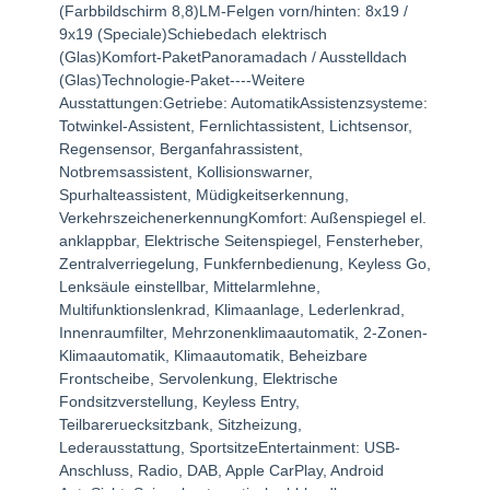
(Farbbildschirm 8,8)LM-Felgen vorn/hinten: 8x19 /
9x19 (Speciale)Schiebedach elektrisch
(Glas)Komfort-PaketPanoramadach / Ausstelldach
(Glas)Technologie-Paket----Weitere
Ausstattungen:Getriebe: AutomatikAssistenzsysteme:
Totwinkel-Assistent, Fernlichtassistent, Lichtsensor,
Regensensor, Berganfahrassistent,
Notbremsassistent, Kollisionswarner,
Spurhalteassistent, Müdigkeitserkennung,
VerkehrszeichenerkennungKomfort: Außenspiegel el.
anklappbar, Elektrische Seitenspiegel, Fensterheber,
Zentralverriegelung, Funkfernbedienung, Keyless Go,
Lenksäule einstellbar, Mittelarmlehne,
Multifunktionslenkrad, Klimaanlage, Lederlenkrad,
Innenraumfilter, Mehrzonenklimaautomatik, 2-Zonen-
Klimaautomatik, Klimaautomatik, Beheizbare
Frontscheibe, Servolenkung, Elektrische
Fondsitzverstellung, Keyless Entry,
Teilbareruecksitzbank, Sitzheizung,
Lederausstattung, SportsitzeEntertainment: USB-
Anschluss, Radio, DAB, Apple CarPlay, Android