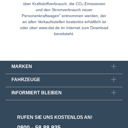
über Kraftstoffverbrauch, die CO₂-Emissionen
und den Stromverbrauch neuer
Personenkraftwagen" entnommen werden, der
an allen Verkaufsstellen kostenlos erhältlich ist
oder über
www.dat.de
im Internet zum Download
bereitsteht.
MARKEN
FAHRZEUGE
INFORMIERT BLEIBEN
RUFEN SIE UNS KOSTENLOS AN!
0800 - 58 88 935