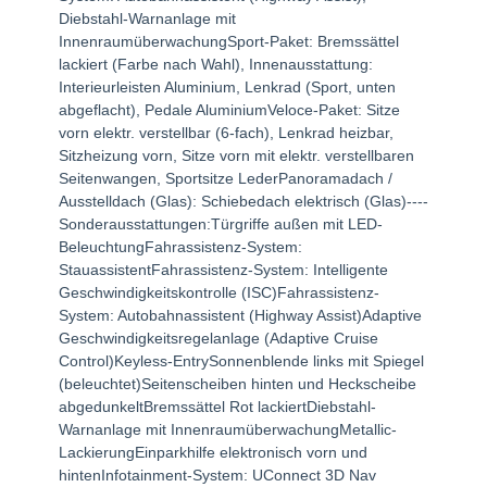
Diebstahl-Warnanlage mit
InnenraumüberwachungSport-Paket: Bremssättel
lackiert (Farbe nach Wahl), Innenausstattung:
Interieurleisten Aluminium, Lenkrad (Sport, unten
abgeflacht), Pedale AluminiumVeloce-Paket: Sitze
vorn elektr. verstellbar (6-fach), Lenkrad heizbar,
Sitzheizung vorn, Sitze vorn mit elektr. verstellbaren
Seitenwangen, Sportsitze LederPanoramadach /
Ausstelldach (Glas): Schiebedach elektrisch (Glas)----
Sonderausstattungen:Türgriffe außen mit LED-
BeleuchtungFahrassistenz-System:
StauassistentFahrassistenz-System: Intelligente
Geschwindigkeitskontrolle (ISC)Fahrassistenz-
System: Autobahnassistent (Highway Assist)Adaptive
Geschwindigkeitsregelanlage (Adaptive Cruise
Control)Keyless-EntrySonnenblende links mit Spiegel
(beleuchtet)Seitenscheiben hinten und Heckscheibe
abgedunkeltBremssättel Rot lackiertDiebstahl-
Warnanlage mit InnenraumüberwachungMetallic-
LackierungEinparkhilfe elektronisch vorn und
hintenInfotainment-System: UConnect 3D Nav