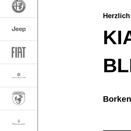
Herzlic
KI
BL
Borke