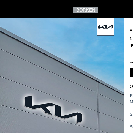
BORKEN
A
N
4
T
+
Ö
R
M
S
S