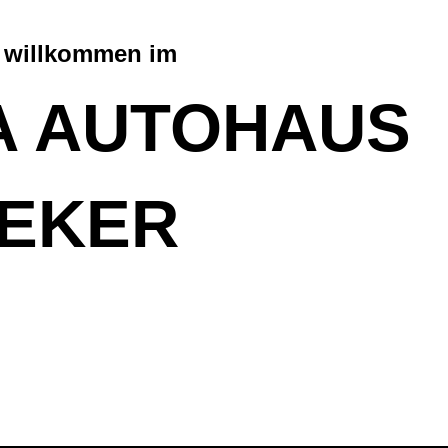
h willkommen im
A AUTOHAUS
EKER
n