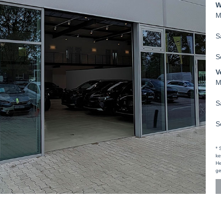
W
M
S
S
V
M
S
S
* 
ke
He
ge