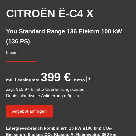
CITROËN Ë-C4 X
You Standard Range 136 Elektro 100 kW
(136 PS)
0 ccm
399 €
mtl. Leasingrate
netto
zzgl. 915,97 € netto Überführungskosten
Deutschlandweite Anlieferung möglich
Angebot anfragen
Energieverbrauch kombiniert: 15 kWh/100 km; CO₂-
Emission: 0 g/km; CO₂-Klasse: A; Reichweite: 360 km.