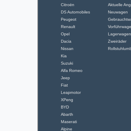
Citroën
Aktuelle An
DS Automobiles
Neuwagen
Peugeot
Gebrauchtw
Renault
Vorführwag
Opel
Lagerwage
Dacia
Zweiräder
Nissan
Rollstuhlum
Kia
Suzuki
Alfa Romeo
Jeep
Fiat
Leapmotor
XPeng
BYD
Abarth
Maserati
Alpine